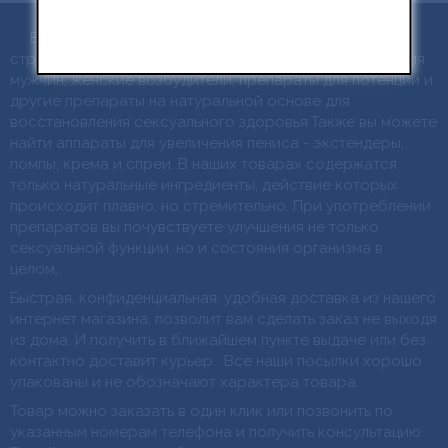
В нашем интернет магазине "Философия
страсти" предложен широкий ассортимент средств для
мужчин, женские возбудители, препараты для потенции и
другие препараты на натуральной основе для
восстановления сексуального здоровья.Также вы можете
найти аппараты для увеличения пениса - экстендеры,
помпы, крема и спреи. В наших товарах содержатся
только натуральные ингредиенты, действие которых
происходит плавно, но стремительно. При употреблении
препаратов вы почувствуете улучшения не только
сексуальной функции, но и состояния организма в
целом.
Быстрая, конфиденциальная, удобная доставка из нашего
интернет магазина, позволит вам сделать заказ не выходя
из дома. И получить в ближайшем пункте выдаче или без
контактно доставит курьер. Все наши посылки хорошо
упакованы и не обозначают характера товара.
Товар можно заказать в один клик или позвонить по
указанным номерам телефона и получить консультацию.