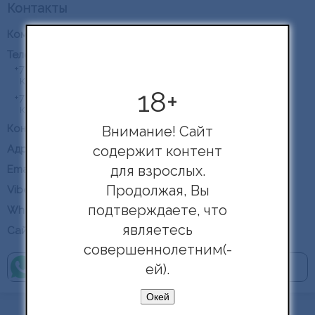
Философия страсти
+7 (913) 507-33-45
Красноярск
18+
+7 (929) 833-00-39
Краснодар
Василий
Внимание! Сайт
содержит контент
Красноярск, Россия
для взрослых.
vasiliybel@mail.ru
Продолжая, Вы
+79298330039
подтверждаете, что
+79298330039
являетесь
fstrasti.ru
совершеннолетним(-
Задать вопрос
ей).