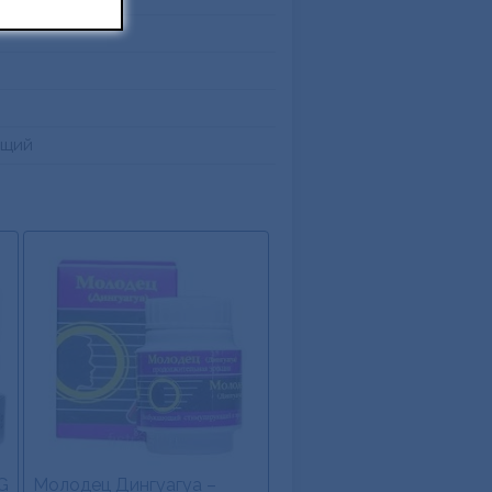
ющий
G
Молодец Дингуагуа –