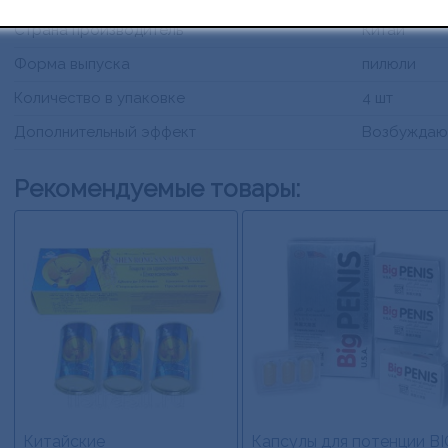
Страна производитель
Китай
Форма выпуска
пилюли
Количество в упаковке
4 шт
Дополнительный эффект
Возбужда
Рекомендуемые товары:
Китайские
Капсулы для потенции BI