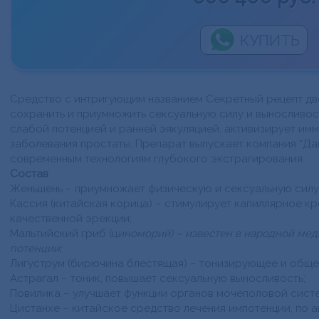
КУПИТЬ
Средство с интригующим названием Секретный рецепт дв
сохранить и приумножить сексуальную силу и выносливос
слабой потенцией и ранней эякуляцией, активизирует им
заболевания простаты. Препарат выпускает компания “Дак
современным технологиям глубокого экстрагирования.
Состав
Женьшень – приумножает физическую и сексуальную силу
Кассия (китайская корица) – стимулирует капиллярное к
качественной эрекции;
Мальтийский гриб (ц
иноморий) – известен в народной ме
потенции;
Лигуструм (бирючина блестящая) – тонизирующее и общ
Астрагал – тоник, повышает сексуальную выносливость;
Повилика – улучшает функции органов мочеполовой сист
Цистанхе – китайское средство лечения импотенции, по 