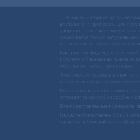
В нашем интернет магазине "Фил
возбудители, препараты для поте
здоровья.Также вы можете найти а
содержатся только натуральные и
препаратов вы почувствуете улучш
Быстрая, конфиденциальная, удобн
получить в ближайшем пункте выд
обозначают характера товара.
Товар можно заказать в один клик
выбранных товаров вы можете указ
После того, как вы оформили зака
отправит заказ любым удобным дл
Все представленные препараты я
На сайте представлен общий ката
является публичной офертой, опред