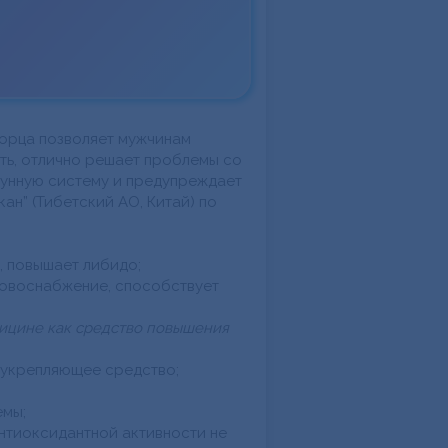
орца позволяет мужчинам
ть, отлично решает проблемы со
мунную систему и предупреждает
ан” (Тибетский АО, Китай) по
, повышает либидо;
ровоснабжение, способствует
дицине как средство повышения
еукрепляющее средство;
емы;
антиоксидантной активности не