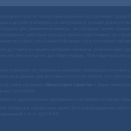
ософия страсти" предложен широкий ассортимент средств
нции и другие препараты на натуральной основе для восста
ппараты для увеличения пениса - экстендеры, помпы, крема 
нгредиенты, действие которых происходит плавно, но стре
ения не только сексуальной функции, но и состояния орган
ая доставка из нашего интернет магазина, позволит вам сдел
аче или без контактно доставит курьер. Все наши посылки 
 или позвонить по указанным номерам телефона и получить к
ать все данные для доставки и способ оплаты, что упрости
з на сайте магазина
«Философия страсти»
с Вами свяжется
я вас способом.
вляются диетическими добавками и не являются лекарствен
лог товаров в справочных целях. Вся информация на сайте 
еляемой ч. 2 ст. 437 ГК РФ.