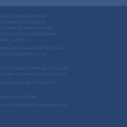
 для мужчин, женские
новления сексуального
и спреи. В наших товарах
мительно. При употреблении
изма в целом.
ать заказ не выходя из дома. И
хорошо упакованы и не
онсультацию. Перейдя в корзину,
ть наше с вами взаимодействие.
 наш менеджер, оформит и
ными средствами!
носит справочный характер и не