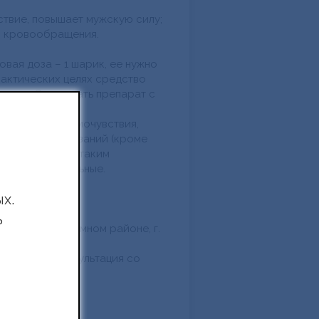
твие, повышает мужскую силу;
я кровообращения.
овая доза – 1 шарик, ее нужно
лактических целях средство
месяца. Совмещать препарат с
ется.
ает плохого самочувствия,
но противопоказаний (кроме
ем. Благодаря таким
лько положительные.
х.
ь
етском автономном районе, г.
мендуется консультация со