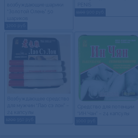
возбуждающие шарики
PENIS
“Золотой Олень” 50
1100
900 руб.
шариков
3200 руб.
Возбуждающее средство
для мужчин “Лао сэ лон” –
Средство для потенции
24 капсулы
“ИН Чан” – 24 капсулы
1200
950 руб.
1000 руб.